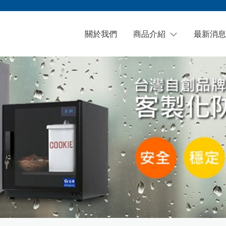
關於我們
商品介紹
最新消息
防潮箱（櫃）
可調式防潮箱(櫃)
自行車配件
觸控式防潮箱(櫃)
物理式防潮箱(櫃)
樂器防潮箱
工業級低濕防潮箱(櫃)
客製化防潮箱(櫃)