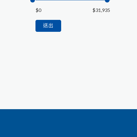
$0
$31,935
送出