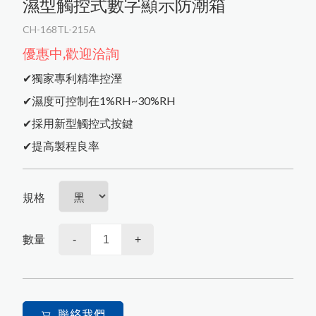
濕型觸控式數字顯示防潮箱
CH-168TL-215A
優惠中,歡迎洽詢
Language
✔獨家專利精準控溼
✔濕度可控制在1%RH~30%RH
✔採用新型觸控式按鍵
✔提高製程良率
關於我們
Menu
規格
商品介紹
數量
-
+
中文
聯絡我們