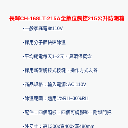
自動化代工
免責聲明
登出
長暉
CH-168LT-21
5A
全數位觸控21
5
公升
防潮箱
•
一般家庭電壓110V
•
採用分子篩快速除濕
•
平均耗電每天1~2元，具環保概念
•
採用新型觸控式按鍵，操作方式友善
可調式防潮箱(櫃)
•
商品規格：輸入電源: AC 110V
觸控式防潮箱(櫃)
•
除濕範圍：適用1%RH~30%RH
•配件：
四個隔板
，四個可調腳墊，附鎖門把
•
外尺寸：高1300x寬400x深480mm