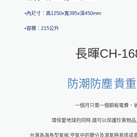
物理式防潮箱(櫃)
工業級低濕防潮箱(櫃)
客製化防潮箱(櫃)
樂器防潮箱
•
內尺寸：高1250x寬395x深450mm
•
容積：215公升
長暉
CH-16
配件
防潮防塵
貴重
一個月只需一個銅板電費，省
環保愛地球的同時,還可以保護珍貴物品
台灣為海島型氣候,空氣中的鹽分及濕氣極易造成貴