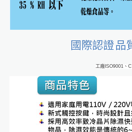
國際認證
品
工廠ISO9001、