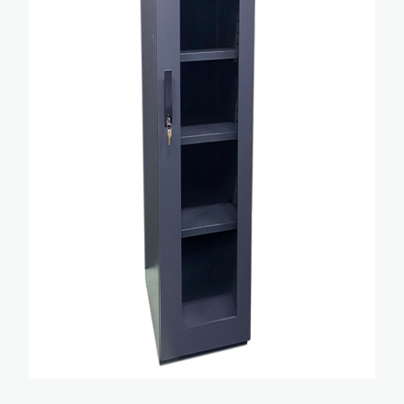
自動化代工設備
防潮箱（櫃）
會員基本資料
自行車配件
隱私權保護
購物流程
修改密碼
訂單紀錄
售後服務
會員需知
會員需知