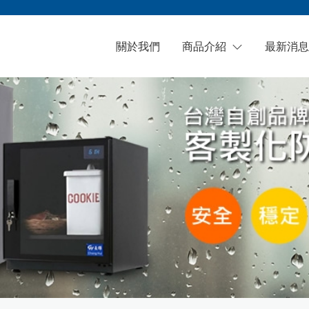
關於我們
商品介紹
最新消息
防潮箱（櫃）
可調式防潮箱(櫃)
自行車配件
觸控式防潮箱(櫃)
物理式防潮箱(櫃)
樂器防潮箱
工業級低濕防潮箱(櫃)
客製化防潮箱(櫃)