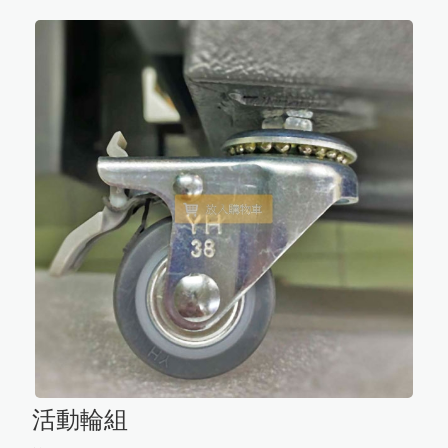
中文
商品介紹
English
最新消息
自動化代工
日文
한국어
自動化代工設備
防潮箱（櫃）
會員基本資料
展示據點
購物流程
自行車配件
隱私權保護
聯絡我們
修改密碼
訂單紀錄
售後服務
會員中心
會員需知
會員需知
其他說明
可調式防潮箱(櫃)
自動化代工
觸控式防潮箱(櫃)
登出
免責聲明
活動輪組
物理式防潮箱(櫃)