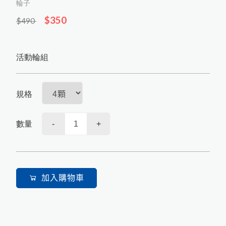
輪子
工業級低濕防潮箱(櫃)
樂器防潮箱
$350
$490
客製化防潮箱(櫃)
活動輪組
配件
規格
數量
-
+
加入購物車